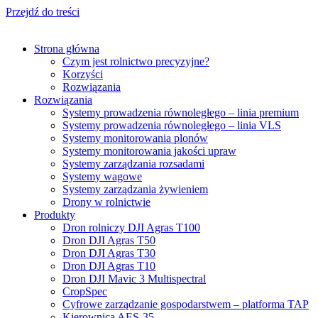
Przejdź do treści
Strona główna
Czym jest rolnictwo precyzyjne?
Korzyści
Rozwiązania
Rozwiązania
Systemy prowadzenia równoległego – linia premium
Systemy prowadzenia równoległego – linia VLS
Systemy monitorowania plonów
Systemy monitorowania jakości upraw
Systemy zarządzania rozsadami
Systemy wagowe
Systemy zarządzania żywieniem
Drony w rolnictwie
Produkty
Dron rolniczy DJI Agras T100
Dron DJI Agras T50
Dron DJI Agras T30
Dron DJI Agras T10
Dron DJI Mavic 3 Multispectral
CropSpec
Cyfrowe zarządzanie gospodarstwem – platforma TAP
Kierownica AES-35