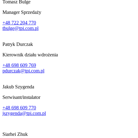
Tomasz Bulge
Manager Sprzedaży
+48 722 204 770
tbulge@tpi.com.pl
Patryk Durczak
Kierownik działu wdrożenia
+48 698 609 769
pdurczak@tpi.com.pl
Jakub Szygenda
Serwisant/instalator
+48 698 609 770
jszygenda@tpi.com.pl
Siarhei Zhuk