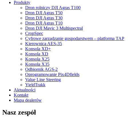
Produkty
Dron rolniczy DJI Agras T100
Dron DJI Agras T50
Dron DJI Agras T30
Dron DJI Agras T10
Dron DJI Mavic 3 Multispectral
CropSpec
Cyfrowe zarządzanie gospodarstwem – platforma TAP
Kierownica AES-35
Konsola XD+
Konsola XD
Konsola X25
Konsola X35
Odbiornik AGS-2
Oprogramowanie Pix4Dfields
Value Line Steering
YieldTrakk
Aktualności
Kontakt
Mapa dealerów
Nasz zespół